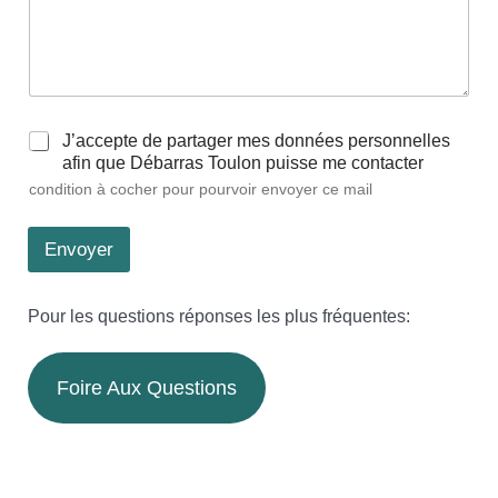
C
J’accepte de partager mes données personnelles
a
afin que Débarras Toulon puisse me contacter
s
condition à cocher pour pourvoir envoyer ce mail
e
s
à
Envoyer
c
o
c
Pour les questions réponses les plus fréquentes:
h
e
r
Foire Aux Questions
*